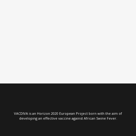
VIEW
VACDIVA is an Horizon 2020 European Project born with the aim of
developing an effective vaccine against African Swine Fever.